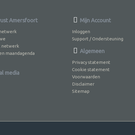
st Amersfoort
Mijn Account
 netwerk
Inloggen
 we
Support / Ondersteuning
k netwerk
Algemeen
jven maandagenda
Privacy statement
Cookie statement
al media
Voorwaarden
Disclaimer
Sitemap