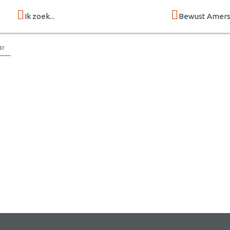
Ik zoek...
Bewust Amers
ef