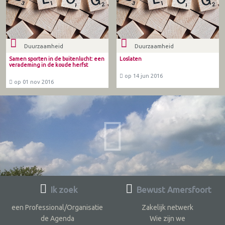
Duurzaamheid
Duurzaamheid
Samen sporten in de buitenlucht: een
Loslaten
verademing in de koude herfst
op 14 jun 2016
op 01 nov 2016
Ik zoek
Bewust Amersfoort
een Professional/Organisatie
Zakelijk netwerk
de Agenda
Wie zijn we