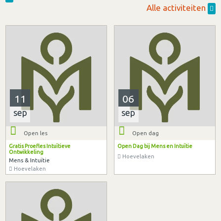
Alle activiteiten
11
06
sep
sep
Open les
Open dag
Gratis Proefles Intuïtieve
Open Dag bij Mens en Intuïtie
Ontwikkeling
Hoevelaken
Mens & Intuïtie
Hoevelaken