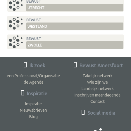
BEWUST
UTRECHT
BEWUST
WESTLAND
BEWUST
ZWOLLE
Ik zoek
Bewust Amersfoort
een Professional/Organisatie
Zakelijk netwerk
de Agenda
Wie zijn we
Landelijk netwerk
Inspiratie
Inschrijven maandagenda
Contact
Inspiratie
Nieuwsbrieven
Social media
Blog