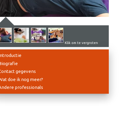
Klik om te vergroten
Introductie
Biografie
Contact gegevens
Wat doe ik nog meer?
Andere professionals