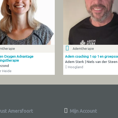
mtherapie
Ademtherapie
 en Oxygen Advantage
Adem coaching 1 op 1 en groepsse
ngstherapie
Adem Sterk | Niels van der Steen
Gezond
Hoogland
r Heide
st Amersfoort
Mijn Account