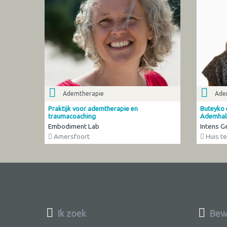
Ademtherapie
Ade
Praktijk voor ademtherapie en
Buteyko
traumacoaching
Ademhali
Embodiment Lab
Intens 
Amersfoort
Huis te
Ik zoek
Bewu