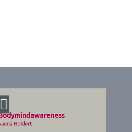
Bodymindawareness
Sanna Holdert