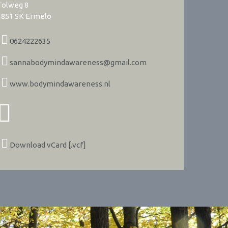
Tolweg 8
3851 SK
Ermelo
0624222635
sannabodymindawareness@gmail.com
www.bodymindawareness.nl
Download vCard [.vcf]