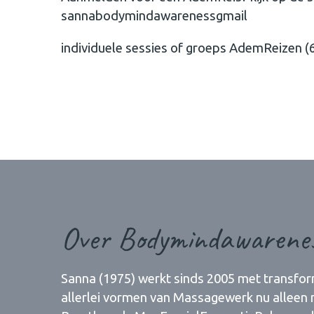
sannabodymindawarenessgmail
individuele sessies of groeps AdemReizen (6
Over Bodymindawarene
Sanna (1975) werkt sinds 2005 met transfo
allerlei vormen van Massagewerk nu alleen n