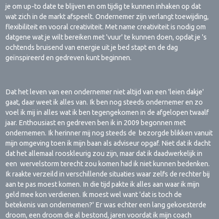
je om up-to date te blijven en om tijdig te kunnen inhaken op dat
wat zich in de markt afspeelt. Ondernemer zijn verlangt toewijding,
flexibiliteit en vooral creativiteit. Met name creativiteit is nodig om
datgene wat je wilt bereiken met 'vuur' te kunnen doen, opdat je 's
ochtends bruisend van energie uit je bed stapt en de dag
geïnspireerd en gedreven kunt beginnen.
Dat het leven van een ondernemer niet altijd van een 'leien dakje'
gaat, daar weet ik alles van. Ik ben nog steeds ondernemer en zo
voel ik mij in alles wat ik ben tegengekomen in de afgelopen twaalf
jaar. Enthousiast en gedreven ben ik in 2009 begonnen met
ondernemen. Ik herinner mij nog steeds de bezorgde blikken vanuit
mijn omgeving toen ik mijn baan als adviseur opgaf. Niet dat ik dacht
dat het allemaal rooskleurig zou zijn, maar dat ik daadwerkelijk in
een wervelstorm terecht zou komen had ik niet kunnen bedenken.
Ik raakte verzeild in verschillende situaties waar zelfs de rechter bij
aan te pas moest komen. In die tijd pakte ik alles aan waar ik mijn
geld mee kon verdienen. Ik moest wel want 'dat is toch de
betekenis van ondernemen?' Er was echter een lang gekoesterde
droom, een droom die al bestond, jaren voordat ik mijn coach