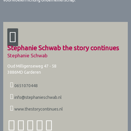
voorvloeien richting ondernemerschap.
Stephanie Schwab the story continues
Stephanie Schwab
Oud Milligenseweg 47 - 58
3886MD
Garderen
0651070448
info@stephanieschwab.nl
www.thestorycontinues.nl