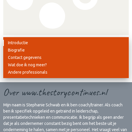
Introductie
Biografie
Contact gegevens
Wat doe ik nog meer?
Andere professionals
Over www.thestorycontinues.nl
Mijn naam is Stephanie Schwab en ik ben coach/trainer. Als coach
ben ik specifiek opgeleid en getraind in leiderschap,
presentatietechnieken en communicatie. Ik begrijp als geen ander
dat je als ondernemer constant bezig bent om het beste uit je
onderneming te halen, samen met je personeel. Het vraagt veel van