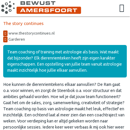
The story continues
www.thestorycontinues.nl
Garderen
Team coaching of training met astrologie als basis. Wat maakt
dat bijzonder? Elk dierenriemteken heeft zijn eigen karakter
eigenschappen. Een opstelling van jullie team vanuit astrologie
maakt inzichtelijk hoe jullie elkaar aanvullen.
Hoe kunnen de dierenriemtekens elkaar aanvullen? De Ram gaat
o.a. voor winnen, en zorgt de Steenbok o.a. voor structuur en dat
ambities gehaald worden. Hoe wil je dat jouw team functioneert?
Gaat het om de sales, zorg, samenwerking, creativiteit of strategie?
Team coaching op basis van astrologie maakt het leuk, effectief en
inzichtelijk. Een ochtend laat al meer zien dan een coachtraject van
weken. Voor verdieping kan er altijd gekeken worden naar
persoonlijke sessies. Iedere keer weer verbaas ik mij ook hier weer