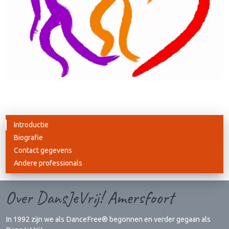
Introductie
Biografie
Contact gegevens
Andere professionals
Over DansJeVrij! Amersfoort
In 1992 zijn we als DanceFree® begonnen en verder gegaan als