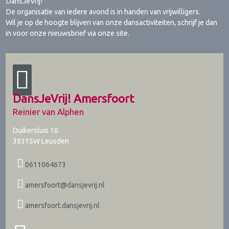
DansJeVrij!
De organisatie van iedere avond is in handen van vrijwilligers.
Wil je op de hoogte blijven van onze dansactiviteiten, schrijf je dan
in voor onze nieuwsbrief via onze site.
DansJeVrij! Amersfoort
Reinier van Alphen
Duikersluis 10
3831SW
Leusden
0611064673
amersfoort@dansjevrij.nl
amersfoort.dansjevrij.nl