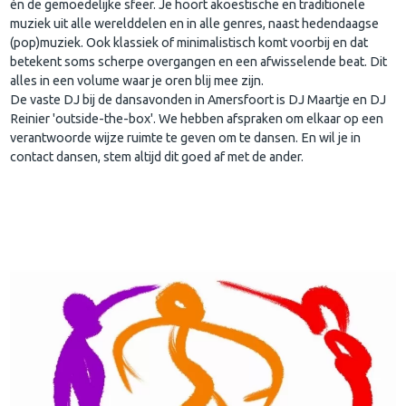
èn de gemoedelijke sfeer. Je hoort akoestische en traditionele
muziek uit alle werelddelen en in alle genres, naast hedendaagse
(pop)muziek. Ook klassiek of minimalistisch komt voorbij en dat
betekent soms scherpe overgangen en een afwisselende beat. Dit
alles in een volume waar je oren blij mee zijn.
De vaste DJ bij de dansavonden in Amersfoort is DJ Maartje en DJ
Reinier 'outside-the-box'. We hebben afspraken om elkaar op een
verantwoorde wijze ruimte te geven om te dansen. En wil je in
contact dansen, stem altijd dit goed af met de ander.