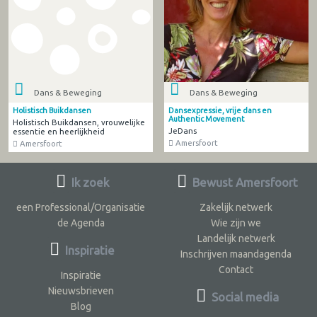
Dans & Beweging
Dans & Beweging
Holistisch Buikdansen
Dansexpressie, vrije dans en
Authentic Movement
Holistisch Buikdansen, vrouwelijke
JeDans
essentie en heerlijkheid
Amersfoort
Amersfoort
Ik zoek
Bewust Amersfoort
een Professional/Organisatie
Zakelijk netwerk
de Agenda
Wie zijn we
Landelijk netwerk
Inspiratie
Inschrijven maandagenda
Contact
Inspiratie
Nieuwsbrieven
Social media
Blog