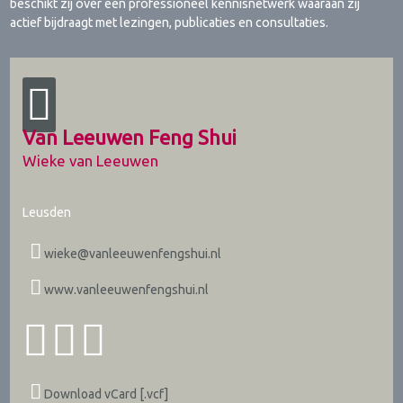
beschikt zij over een professioneel kennisnetwerk waaraan zij
actief bijdraagt met lezingen, publicaties en consultaties.
Van Leeuwen Feng Shui
Wieke van Leeuwen
Leusden
wieke@vanleeuwenfengshui.nl
www.vanleeuwenfengshui.nl
Download vCard [.vcf]