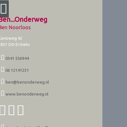
Ben...Onderweg
Ben Noorloos
Kanoweg 42
3851 DD
Ermelo
0341 556944
06 12141231
ben@benonderweg.nl
www.benonderweg.nl