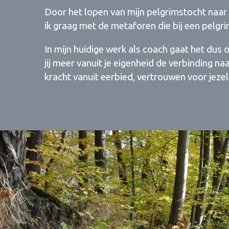
Door het lopen van mijn pelgrimstocht naar
ik graag met de metaforen die bij een pelgr
In mijn huidige werk als coach gaat het dus
jij meer vanuit je eigenheid de verbinding n
kracht vanuit eerbied, vertrouwen voor jezel