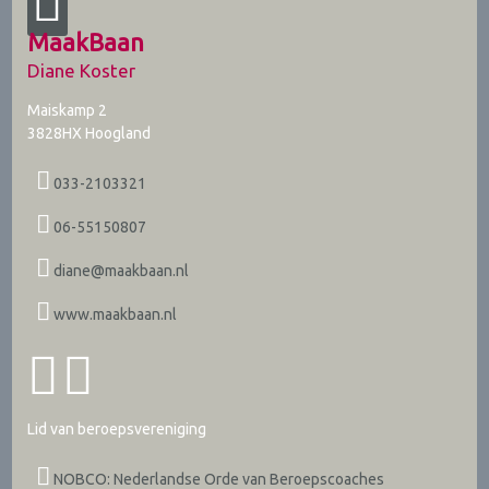
MaakBaan
Diane Koster
Maiskamp 2
3828HX
Hoogland
033-2103321
06-55150807
diane@maakbaan.nl
www.maakbaan.nl
Lid van beroepsvereniging
NOBCO: Nederlandse Orde van Beroepscoaches