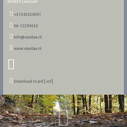
3956XV
Leersum
+31343520091
06-12293636
info@viavitae.nl
www.viavitae.nl
Download vCard [.vcf]