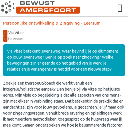
Persoonlijke ontwikkeling & Zingeving - Leersum
Via Vitae
Leersum
Via Vitae betekent levensweg. Waar bevind jij je op dit moment
op jouw levensweg? Ben je op zoek naar zingeving? Welke
bewegingen zijn er gaande op het gebied van je werk, je
relaties en je verlangens? Is het tijd voor een nieuwe stap?
Zoek je een therapeut/coach die werkt vanuit een
integrale/holistische aanpak? Dan ben je bij Via Vitae op het juiste
adres. Mijn visie op begeleiding is dat alle aspecten van ons mens-
zijn met elkaar in verbinding staan. Dat betekent in de praktijk dat er
aandacht zal zijn voor jouw gevoelens, je gedachten, je lijf maar ook
voor zingevingsvragen. Vanuit brede ervaring en opleidingen werk
ik met meerdere methodieken, toegespitst op de hulpvraag waar jij
mee komt. Samen onderzoeken we hoe je belemmerende factoren