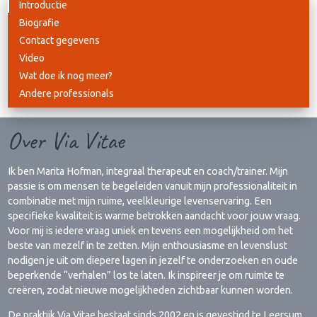
Introductie
Biografie
Contact gegevens
Video
Wat doe ik nog meer?
Andere professionals
Over Via Vitae
Ik ben Marita Hofman, integraal therapeut en coach/trainer. Mijn
passie is om mensen te begeleiden vanuit mijn professionaliteit in
combinatie met mijn ruime, veelkleurige levenservaring. Een
specifieke kwaliteit is warme betrokken aandacht voor jouw vraag.
Voor mij is iedere vraag uniek en tevens een mogelijkheid om het
beste van mezelf in te zetten. Mijn enthousiasme en levenslust
nodigen je uit om diepere lagen in jezelf te onderzoeken en oude
beperkende “verhalen” los te laten. Ik inspireer je om ruimte te
creëren, zodat nieuwe mogelijkheden zichtbaar kunnen worden.
De praktijk Via Vitae bestaat sinds 2002 en is gevestigd te Leersum.