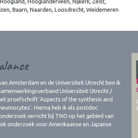
Hoogland, Hooglanderveen, Nijkerk, Zeist,
Huizen, Baarn, Naarden, Loosdrecht, Weidemeren
alance
van Amsterdam en de Universiteit Utrecht ben ik
samenwerkingsverband Universiteit Utrecht /
t proefschrift ‘Aspects of the synthesis and
pneumocytes’. Hierna heb ik als postdoc
 onderzoek verricht bij TNO op het gebied van
ik ook onderzoek voor Amerikaanse en Japanse