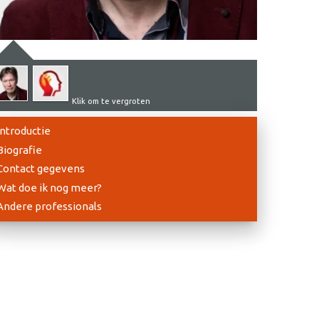
Klik om te vergroten
Introductie
Biografie
Contact gegevens
Wat doe ik nog meer?
Andere professionals