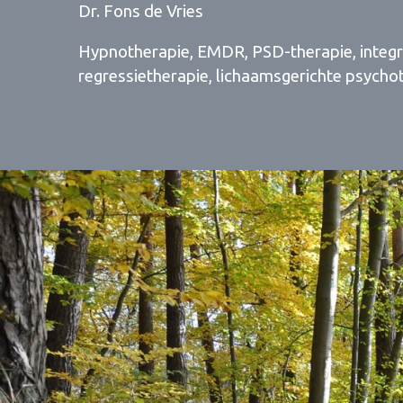
Dr. Fons de Vries
Hypnotherapie, EMDR, PSD-therapie, integr
regressietherapie, lichaamsgerichte psychot