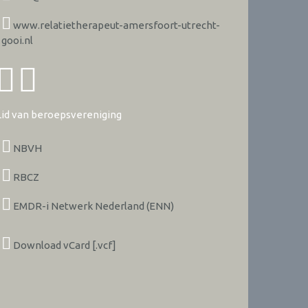
www.relatietherapeut-amersfoort-utrecht-
gooi.nl
Lid van beroepsvereniging
NBVH
RBCZ
EMDR-i Netwerk Nederland (ENN)
Download vCard [.vcf]