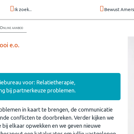
Ik zoek...
Bewust Amers
Online aanbod
ooi e.o.
iebureau voor: Relatietherapie,
ng bij partnerkeuze problemen.
roblemen in kaart te brengen, de communicatie
nde conflicten te doorbreken. Verder kijken we
ie bij elkaar opwekken en we geven nieuwe
ietherapeut een katalysator om jullie vastgelopen