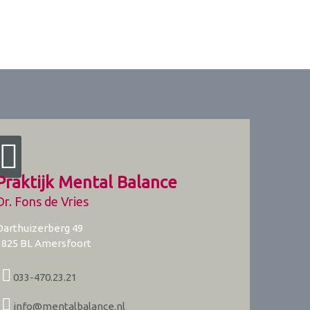
Praktijk Mental Balance
Dr. Fons de Vries
Darthuizerberg 49
3825 BL
Amersfoort
033-470.23.21
info@mentalbalance.nl