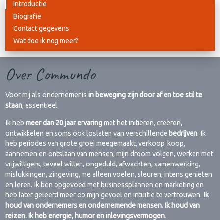
Introductie
Biografie
Contact gegevens
Wat doe ik nog meer?
Over Commundo
Voor mij als ondernemer is
in beweging zijn door af en toe stil te
staan
, essentieel.
Ik heb
meer dan 20 jaar ervaring
met het initiëren, creëren,
ontwikkelen en soms ook loslaten van verschillende
bedrijven
. Ik
heb periodes van grote groei meegemaakt, verkoop, koop,
aannemen en ontslaan van mensen, mijn droom volgen, werken met
vrijwilligers, teveel willen, ongeduld, afwachten, samenwerking,
mislukkingen, zingeving, me alleen voelen, sleuren, intens genieten
en leren. Ik ben opgevoed met businessplannen en marketing en
heb later geleerd meer op mijn gevoel en intuïtie te vertrouwen.
Ik
houd van ondernemers en ondernemende mensen. Ik houd van
reizen. Ik heb energie, humor en inlevingsvermogen.