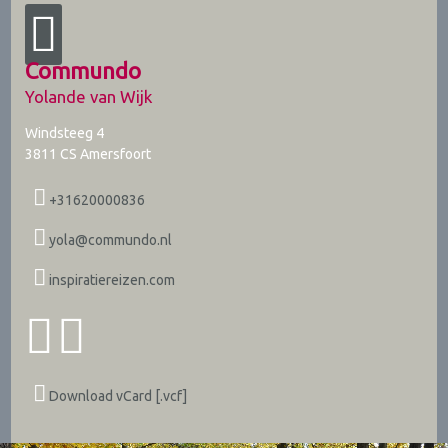
Commundo
Yolande van Wijk
Windsteeg 4
3811 CS
Amersfoort
+31620000836
yola@commundo.nl
inspiratiereizen.com
Download vCard [.vcf]