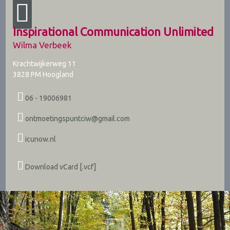
Inspirational Communication Unlimited
Wilma Verbeek
Krachtwijkerweg 11
3828 PM
Hoogland
06 - 19006981
ontmoetingspuntciw@gmail.com
icunow.nl
Download vCard [.vcf]