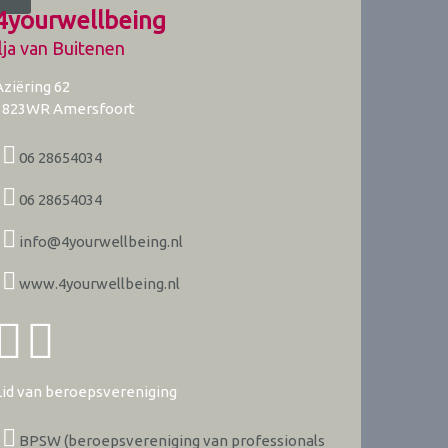
4yourwellbeing
ilja van Buitenen
Aziëring 62
3823WR
Amersfoort
06 28654034
06 28654034
info@4yourwellbeing.nl
www.4yourwellbeing.nl
Lid van beroepsvereniging
BPSW (beroepsvereniging van professionals