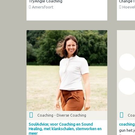
TryAngle Coaching
ChangeT
Amersfoort
Hoevel
Coaching - Diverse Coaching
Coac
SoulAdvice; voor Coaching en Sound
coaching
Healing, met klankschalen, stemvorken en
gun het j
meer