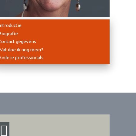
Introductie
Biografie
Contact gegevens
Wat doe ik nog meer?
Andere professionals