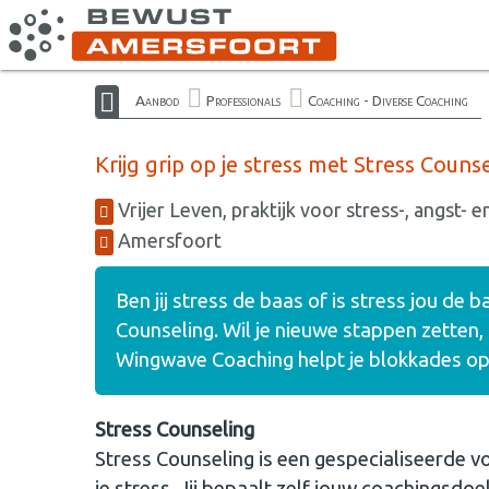
Aanbod
Professionals
Coaching - Diverse Coaching
Krijg grip op je stress met Stress Coun
Vrijer Leven, praktijk voor stress-, angst- e
Amersfoort
Ben jij stress de baas of is stress jou de 
Counseling. Wil je nieuwe stappen zetten,
Wingwave Coaching helpt je blokkades op t
Stress Counseling
Stress Counseling is een gespecialiseerde 
je stress. Jij bepaalt zelf jouw coachingsdoe