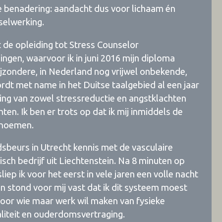
che benadering: aandacht dus voor lichaam én
selwerking.
t de opleiding tot Stress Counselor
ingen, waarvoor ik in juni 2016 mijn diploma
ijzondere, in Nederland nog vrijwel onbekende,
t met name in het Duitse taalgebied al een jaar
ling van zowel stressreductie en angstklachten
en. Ik ben er trots op dat ik mij inmiddels de
 noemen.
sbeurs in Utrecht kennis met de vasculaire
ch bedrijf uit Liechtenstein. Na 8 minuten op
ep ik voor het eerst in vele jaren een volle nacht
en stond voor mij vast dat ik dit systeem moest
 voor wie maar werk wil maken van fysieke
aliteit en ouderdomsvertraging.