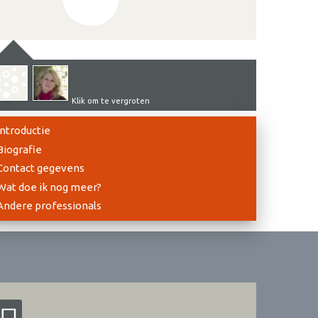
Klik om te vergroten
Introductie
Biografie
Contact gegevens
Wat doe ik nog meer?
Andere professionals