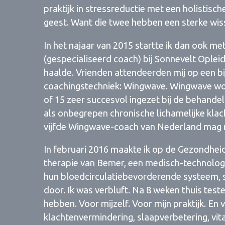
praktijk in stressreductie met een holistis
geest. Want die twee hebben een sterke wis
In het najaar van 2015 startte ik dan ook me
(gespecialiseerd coach) bij Sonnevelt Opleid
haalde. Vrienden attendeerden mij op een b
coachingstechniek: Wingwave. Wingwave word
of 15 zeer succesvol ingezet bij de behande
als onbegrepen chronische lichamelijke klacht
vijfde Wingwave-coach van Nederland mag
In februari 2016 maakte ik op de Gezondheid
therapie van Bemer, een medisch-technologis
hun bloedcirculatiebevorderende systeem, sli
door. Ik was verbluft. Na 8 weken thuis test
hebben. Voor mijzelf. Voor mijn praktijk. En
klachtenvermindering, slaapverbetering, vit