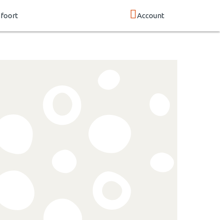
foort
Account