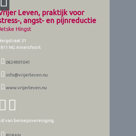
Vrijer Leven, praktijk voor
stress-, angst- en pijnreductie
Jetske Hingst
Bergstraat 31
3811 NG
Amersfoort
0624901041
info@vrijerleven.nu
www.vrijerleven.nu
Lid van beroepsvereniging
BSRAN