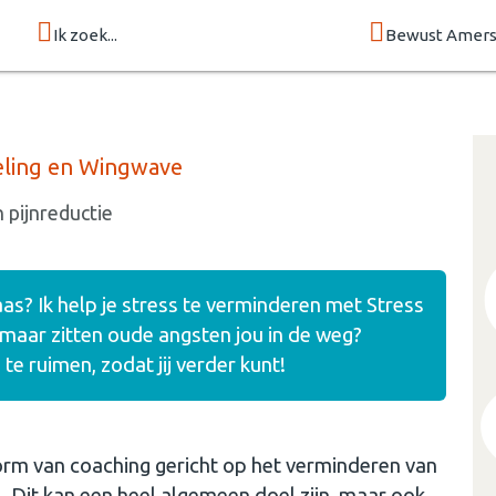
Ik zoek...
Bewust Amers
seling en Wingwave
n pijnreductie
baas? Ik help je stress te verminderen met Stress
 maar zitten oude angsten jou in de weg?
e ruimen, zodat jij verder kunt!
vorm van coaching gericht op het verminderen van
l. Dit kan een heel algemeen doel zijn, maar ook