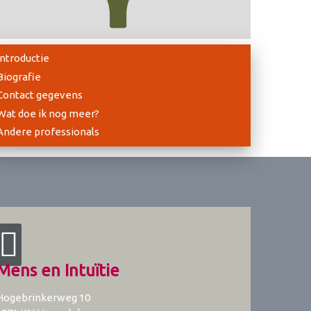
Introductie
Biografie
Contact gegevens
Wat doe ik nog meer?
Andere professionals
Mens en Intuïtie
Hogebrinkerweg 10