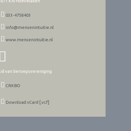
3871 KN
Hoevelaken
033-4758403
info@mensenintuitie.nl
www.mensenintuitie.nl
Lid van beroepsvereniging
CRKBO
Download vCard [.vcf]