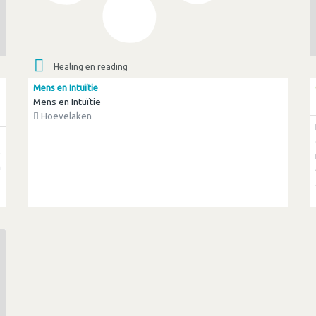
Healing en reading
Mens en Intuïtie
Mens en Intuïtie
Hoevelaken
e
n