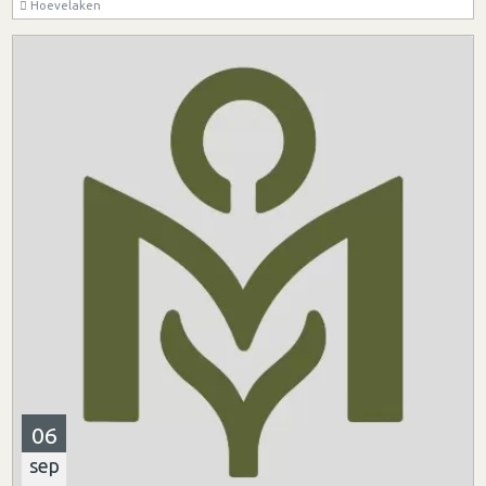
Hoevelaken
06
sep