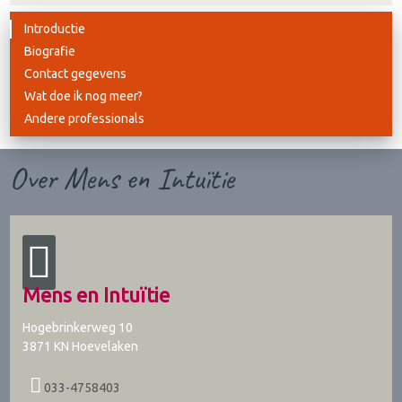
Introductie
Biografie
Contact gegevens
Wat doe ik nog meer?
Andere professionals
Over Mens en Intuïtie
Mens en Intuïtie
Hogebrinkerweg 10
3871 KN
Hoevelaken
033-4758403