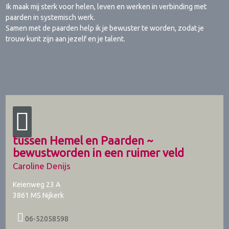
Ik maak mij sterk voor helen, leven en werken in verbinding met
paarden in systemisch werk.
Samen met de paarden help ik je bewuster te worden, zodat je
trouw kunt zijn aan jezelf en je talent.
tussen Hemel en Paarden ~
bewustworden in een ruimer veld
Caroline Denijs
Keienweg 23 A
3861 MS
Nijkerk
06-52058598