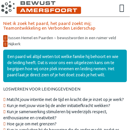
Niet ik zoek het paard, het paard zoekt mij;
Teamontwikkeling en Verbonden Leiderschap
tussen Hemel en Paarden ~ bewustworden in een ruimer veld
Nijkerk
Een paard wil altijd weten tot welke familie hij behoort en wie
de leiding heeft. Dat is voor ons een uitgelezen kans om te
begrijpen hoe wij onze plek innemen en leiding nemen. Het
paard laat je direct zien of je het doet zoals je het wilt.
LOSWERKEN VOOR LEIDINGGEVENDEN
Matcht jouw intentie met de tijd en kracht die je inzet op je werk?
Kun je met jouw visie bij de ander initiatiefkracht wekken?
Kun je samenwerking stimuleren bij wederzijds respect,
enthousiasme en creativiteit?
Hoe ga je om met grenzen?
Kun je aansluiten bij de beweging die de ander maakt, zodat er