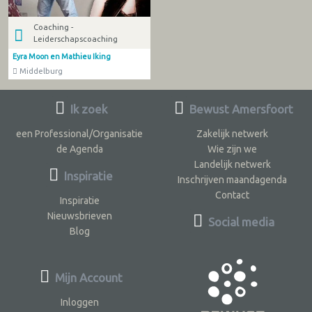
Coaching -
Leiderschapscoaching
Eyra Moon en Mathieu Iking
Middelburg
Ik zoek
Bewust Amersfoort
een Professional/Organisatie
Zakelijk netwerk
de Agenda
Wie zijn we
Landelijk netwerk
Inspiratie
Inschrijven maandagenda
Contact
Inspiratie
Nieuwsbrieven
Social media
Blog
Mijn Account
Inloggen