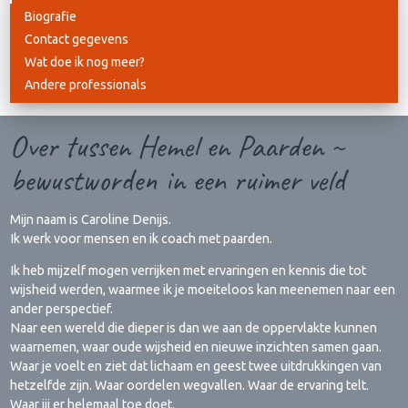
Biografie
Contact gegevens
Wat doe ik nog meer?
Andere professionals
Over tussen Hemel en Paarden ~
bewustworden in een ruimer veld
Mijn naam is Caroline Denijs.
Ik werk voor mensen en ik coach met paarden.
Ik heb mijzelf mogen verrijken met ervaringen en kennis die tot
wijsheid werden, waarmee ik je moeiteloos kan meenemen naar een
ander perspectief.
Naar een wereld die dieper is dan we aan de oppervlakte kunnen
waarnemen, waar oude wijsheid en nieuwe inzichten samen gaan.
Waar je voelt en ziet dat lichaam en geest twee uitdrukkingen van
hetzelfde zijn. Waar oordelen wegvallen. Waar de ervaring telt.
Waar jij er helemaal toe doet.