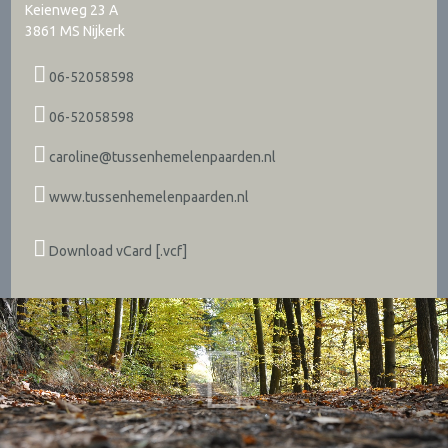
Keienweg 23 A
3861 MS
Nijkerk
06-52058598
06-52058598
caroline@tussenhemelenpaarden.nl
www.tussenhemelenpaarden.nl
Download vCard [.vcf]