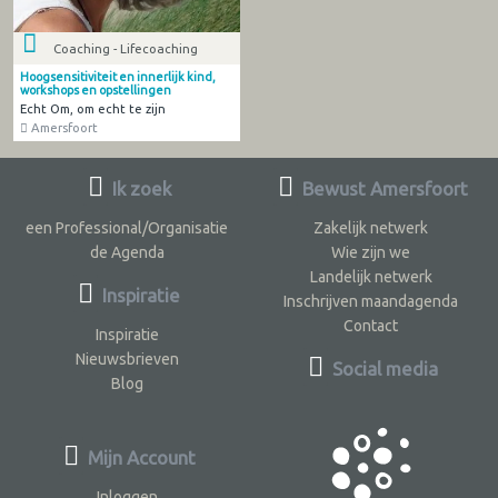
Coaching - Lifecoaching
Hoogsensitiviteit en innerlijk kind,
workshops en opstellingen
Echt Om, om echt te zijn
Amersfoort
Ik zoek
Bewust Amersfoort
een Professional/Organisatie
Zakelijk netwerk
de Agenda
Wie zijn we
Landelijk netwerk
Inspiratie
Inschrijven maandagenda
Contact
Inspiratie
Nieuwsbrieven
Social media
Blog
Mijn Account
Inloggen