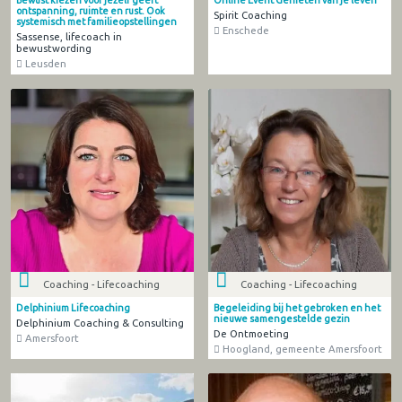
Bewust kiezen voor jezelf geeft
Online Event Genieten van je leven
ontspanning, ruimte en rust. Ook
Spirit Coaching
systemisch met familieopstellingen
Enschede
Sassense, lifecoach in
bewustwording
Leusden
Coaching - Lifecoaching
Coaching - Lifecoaching
Delphinium Lifecoaching
Begeleiding bij het gebroken en het
nieuwe samengestelde gezin
Delphinium Coaching & Consulting
De Ontmoeting
Amersfoort
Hoogland, gemeente Amersfoort