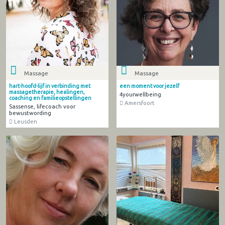
Massage
Massage
hart-hoofd-lijf in verbinding met
een moment voor jezelf
massagetherapie, healingen,
4yourwellbeing
coaching en familieopstellingen
Amersfoort
Sassense, lifecoach voor
bewustwording
Leusden