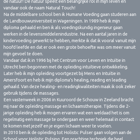
de natuur! De natuur speelt een belangrijke rol in mijn leven en
vandaar ook de naam Natural Touch!
Na de middelbare school ben ik Humane Voeding gaan studeren aan
de Landbouwuniversiteit in Wageningen. In 1989 heb ik mijn
diploma gehaald en ben ik als voedingskundig ingenieur gaan
werken in de levensmiddelenindustrie. Na een aantal jaren in de
kindervoeding gewerkt te hebben, merkte ik dat ik vooral vanuit mijn
hoofd leefde en dat er ook een grote behoefte was om meer vanuit
mijn gevoel te doen.
Vandaar dat ik in 1996 bij het Centrum voor Leven en Intuïtie in
Utrecht ben begonnen met de opleiding intuïtieve ontwikkeling.
Later heb ik mijn opleiding voortgezet bij Mens en Intuïtie in
Amersfoort en heb ik mijn diploma’s healing, reading en leading
gehaald. Van deze healing- en readingkwaliteiten maak ik ook zeker
gebruik tijdens de massages.
Een vastenweek in 2006 in Kuuroord de Schouw in Zeeland bracht
mij naar de opleiding massage en lichaamstherapie. Tijdens die 2-
jarige opleiding heb ik mogen ervaren wat een weldaad het is om
regelmatig een massage te ondergaan en weer helemaal in contact
te komen met jezelf en je eigen lichaam weer te voelen.
In 2010 ben ik de opleiding tot Holistic Pulser gaan volgen aan de
School voor Holistic Pulsing. Een prachtige techniek die heel