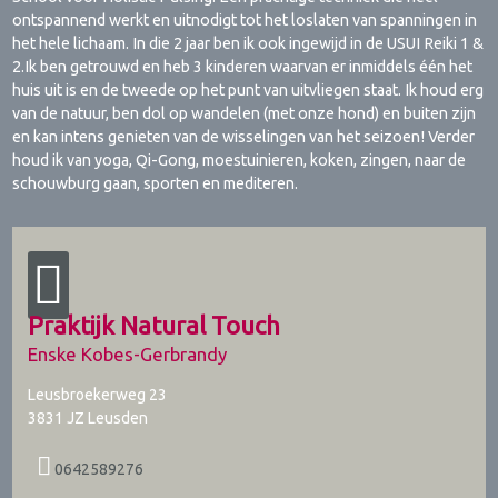
ontspannend werkt en uitnodigt tot het loslaten van spanningen in
het hele lichaam. In die 2 jaar ben ik ook ingewijd in de USUI Reiki 1 &
2.Ik ben getrouwd en heb 3 kinderen waarvan er inmiddels één het
huis uit is en de tweede op het punt van uitvliegen staat. Ik houd erg
van de natuur, ben dol op wandelen (met onze hond) en buiten zijn
en kan intens genieten van de wisselingen van het seizoen! Verder
houd ik van yoga, Qi-Gong, moestuinieren, koken, zingen, naar de
schouwburg gaan, sporten en mediteren.
Praktijk Natural Touch
Enske Kobes-Gerbrandy
Leusbroekerweg 23
3831 JZ
Leusden
0642589276