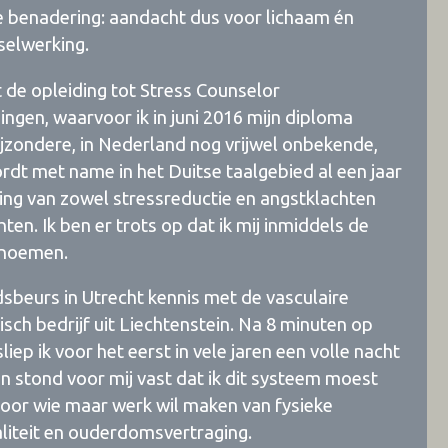
che benadering: aandacht dus voor lichaam én
selwerking.
t de opleiding tot Stress Counselor
ingen, waarvoor ik in juni 2016 mijn diploma
ijzondere, in Nederland nog vrijwel onbekende,
t met name in het Duitse taalgebied al een jaar
ling van zowel stressreductie en angstklachten
en. Ik ben er trots op dat ik mij inmiddels de
 noemen.
sbeurs in Utrecht kennis met de vasculaire
ch bedrijf uit Liechtenstein. Na 8 minuten op
ep ik voor het eerst in vele jaren een volle nacht
en stond voor mij vast dat ik dit systeem moest
 voor wie maar werk wil maken van fysieke
aliteit en ouderdomsvertraging.