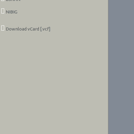
NIBIG
Download vCard [.vcf]