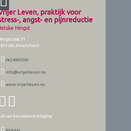
Vrijer Leven, praktijk voor
stress-, angst- en pijnreductie
Jetske Hingst
Bergstraat 31
3811 NG
Amersfoort
0624901041
info@vrijerleven.nu
www.vrijerleven.nu
Lid van beroepsvereniging
BSRAN