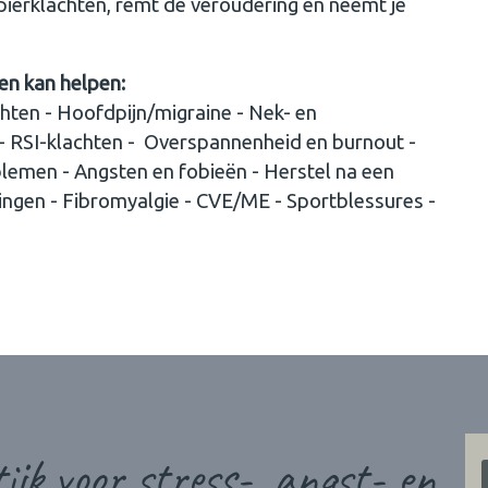
pierklachten, remt de veroudering en neemt je
en kan helpen:
chten - Hoofdpijn/migraine - Nek- en
- RSI-klachten - Overspannenheid en burnout -
lemen - Angsten en fobieën - Herstel na een
ngen - Fibromyalgie - CVE/ME - Sportblessures -
ijk voor stress-, angst- en