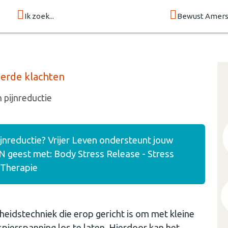
Ik zoek...
Bewust Amers
eerde klachten
n pijnreductie
ijnreductie? Vrijer Leven ondersteunt jouw
 geest met: Body Stress Release - Stress
 Therapie
eidstechniek die erop gericht is om met kleine
spierspanning los te laten. Hierdoor kan het