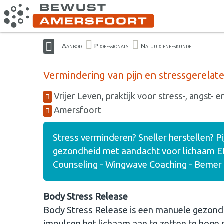
Aanbod
Professionals
Natuurgeneeskunde
Vermindering van pijn en stressgerelat
Vrijer Leven, praktijk voor stress-, angst- e
Amersfoort
Stress verminderen? Sneller herstellen? P
gezondheid met aandacht voor lichaam EN
Counseling - Wingwave Coaching - Bemer
Body Stress Release
Body Stress Release is een manuele gezondh
impulsen het lichaam aan te zetten te hoge 