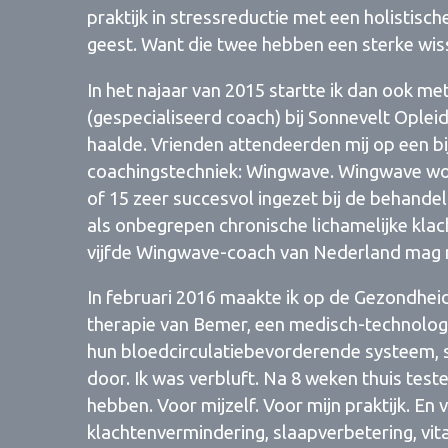
praktijk in stressreductie met een holistis
geest. Want die twee hebben een sterke wis
In het najaar van 2015 startte ik dan ook me
(gespecialiseerd coach) bij Sonnevelt Opleid
haalde. Vrienden attendeerden mij op een b
coachingstechniek: Wingwave. Wingwave word
of 15 zeer succesvol ingezet bij de behande
als onbegrepen chronische lichamelijke klacht
vijfde Wingwave-coach van Nederland mag
In februari 2016 maakte ik op de Gezondheid
therapie van Bemer, een medisch-technologis
hun bloedcirculatiebevorderende systeem, sli
door. Ik was verbluft. Na 8 weken thuis test
hebben. Voor mijzelf. Voor mijn praktijk. En
klachtenvermindering, slaapverbetering, vit