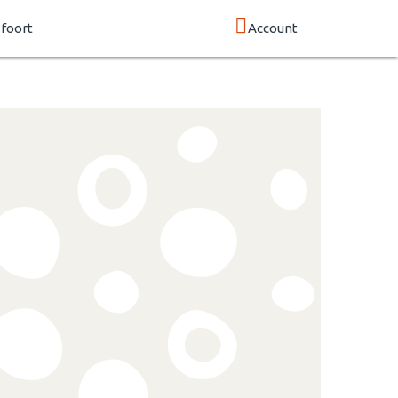
foort
Account