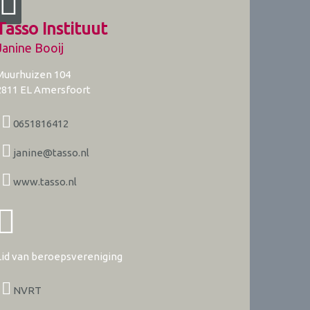
Tasso Instituut
Janine Booij
Muurhuizen 104
2811 EL
Amersfoort
0651816412
janine@tasso.nl
www.tasso.nl
Lid van beroepsvereniging
NVRT