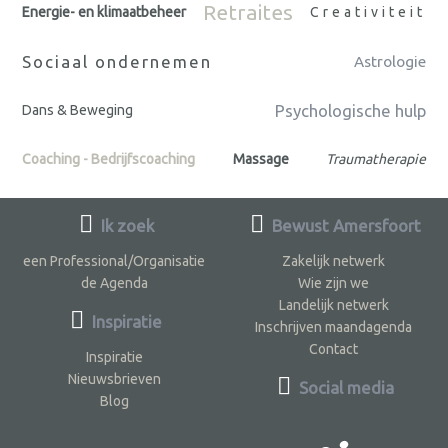
Retraites
Energie- en klimaatbeheer
Creativiteit
Sociaal ondernemen
Astrologie
Psychologische hulp
Dans & Beweging
Coaching - Bedrijfscoaching
Massage
Traumatherapie
Ik zoek
Bewust Amersfoort
een Professional/Organisatie
Zakelijk netwerk
de Agenda
Wie zijn we
Landelijk netwerk
Inspiratie
Inschrijven maandagenda
Contact
Inspiratie
Nieuwsbrieven
Social media
Blog