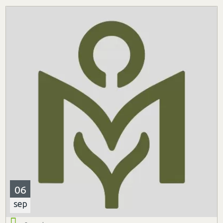
06
sep