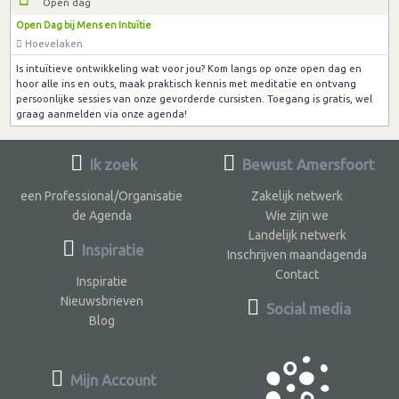
Open dag
Open Dag bij Mens en Intuïtie
Hoevelaken
Is intuïtieve ontwikkeling wat voor jou? Kom langs op onze open dag en
hoor alle ins en outs, maak praktisch kennis met meditatie en ontvang
persoonlijke sessies van onze gevorderde cursisten. Toegang is gratis, wel
graag aanmelden via onze agenda!
Ik zoek
Bewust Amersfoort
een Professional/Organisatie
Zakelijk netwerk
de Agenda
Wie zijn we
Landelijk netwerk
Inspiratie
Inschrijven maandagenda
Contact
Inspiratie
Nieuwsbrieven
Social media
Blog
Mijn Account