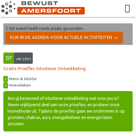
Dit event heeft reeds plaats gevonden ...
KIJK IN DE AGENDA VOOR ACTUELE ACTIVITEITEN →
07
okt 2025
Gratis Proefles Intuïtieve Ontwikkeling
Mens & Intuïtie
Hoevelaken
Ben jij benieuwd of intuïtieve ontwikkeling wat voor jou is?
Neem vrijblijvend deel aan onze proefles, en probeer onze
lesmethode uit. Tijdens de proefles gaan we ondermeer in op
gronden, chakras, aura, energiebeheer en energie laten
stromen.