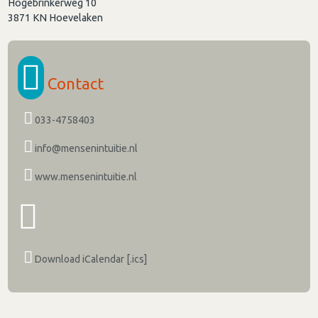
Hogebrinkerweg 10
3871 KN
Hoevelaken
Contact
033-4758403
info@mensenintuitie.nl
www.mensenintuitie.nl
Download iCalendar [.ics]