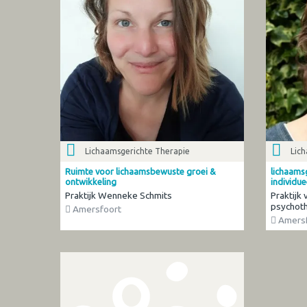
Lichaamsgerichte Therapie
Lic
Ruimte voor lichaamsbewuste groei &
lichaams
ontwikkeling
individue
Praktijk Wenneke Schmits
Praktijk
psychoth
Amersfoort
Amersf