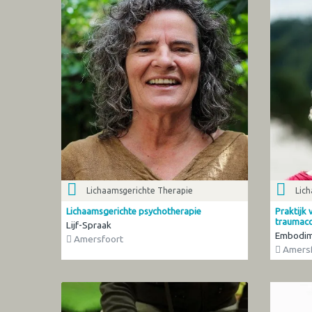
Lichaamsgerichte Therapie
Lic
Lichaamsgerichte psychotherapie
Praktijk
traumac
Lijf-Spraak
Embodim
Amersfoort
Amersf