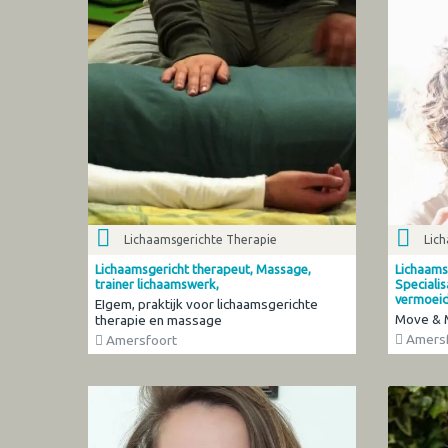
Lichaamsgerichte Therapie
Lic
Lichaamsgericht therapeut, Massage,
Lichaams
trainer lichaamswerk,
Specialis
vermoei
EIgem, praktijk voor lichaamsgerichte
Move & 
therapie en massage
Amersf
Amersfoort