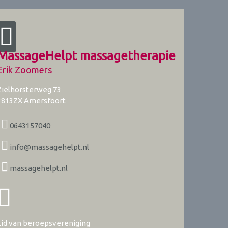
MassageHelpt massagetherapie
Erik Zoomers
Zielhorsterweg 73
3813ZX
Amersfoort
0643157040
info@massagehelpt.nl
massagehelpt.nl
Lid van beroepsvereniging