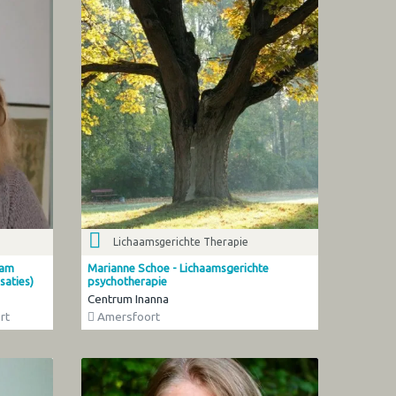
Lichaamsgerichte Therapie
aam
Marianne Schoe - Lichaamsgerichte
saties)
psychotherapie
Centrum Inanna
rt
Amersfoort