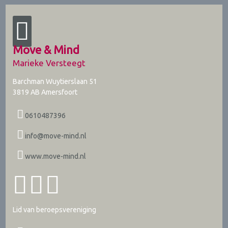
Move & Mind
Marieke Versteegt
Barchman Wuytierslaan 51
3819 AB
Amersfoort
0610487396
info@move-mind.nl
www.move-mind.nl
Lid van beroepsvereniging