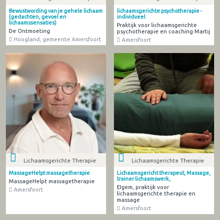
Bewustwording van je gehele lichaam
lichaamsgerichte psychotherapie -
(gedachten, gevoel en
individueel
lichaamssensaties)
Praktijk voor lichaamsgerichte
De Ontmoeting
psychotherapie en coaching Martij
Hoogland, gemeente Amersfoort
Amersfoort
Lichaamsgerichte Therapie
Lichaamsgerichte Therapie
MassageHelpt massagetherapie
Lichaamsgericht therapeut, Massage,
trainer lichaamswerk,
MassageHelpt massagetherapie
EIgem, praktijk voor
Amersfoort
lichaamsgerichte therapie en
massage
Amersfoort