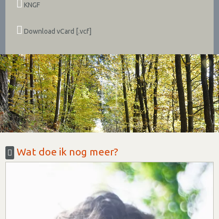
KNGF
Download vCard [.vcf]
Wat doe ik nog meer?