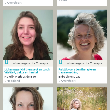
Amersfoort
Lichaamsgerichte Therapie
Lichaamsgerichte Therapie
Lichaamsgericht therapeut en coach
Praktijk voor ademtherapie en
Vitaliteit, ziekte en herstel
traumacoaching
Praktijk Marlous de Boer
Embodiment Lab
Hoogland
Amersfoort