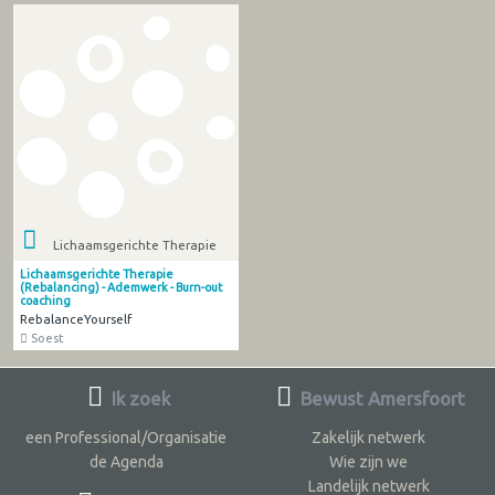
Lichaamsgerichte Therapie
Lichaamsgerichte Therapie
(Rebalancing) - Ademwerk - Burn-out
coaching
RebalanceYourself
Soest
Ik zoek
Bewust Amersfoort
een Professional/Organisatie
Zakelijk netwerk
de Agenda
Wie zijn we
Landelijk netwerk