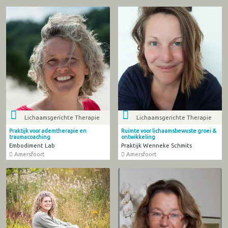
Lichaamsgerichte Therapie
Lichaamsgerichte Therapie
Praktijk voor ademtherapie en
Ruimte voor lichaamsbewuste groei &
traumacoaching
ontwikkeling
Embodiment Lab
Praktijk Wenneke Schmits
Amersfoort
Amersfoort