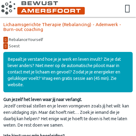
Lichaamsgerichte Therapie (Rebalancing) - Ademwerk -
Burn-out coaching
RebalanceYourself
Soest
Bepaalt je verstand hoe je je werk en leven invult? Zie je dat
liever anders? Niet meer op de automatische piloot maar in
contact met je lichaam en gevoel? Zodat je je energieker en
gelukkiger voelt? Vraag een gratis sessie aan (45 min). Zie
website.
Gun jezelf het leven waar jij naar verlangt.
Jezelf centraal stellen en je leven vormgeven zoals jíj het wilt kan
een uitdaging zijn. Maar dat hoeft niet… Zoek je iemand die je
daarbij kan helpen? Het enige wat je hoeft te doen is het me laten
weten. De rest doen we samen.
Wie kiest voor mijn begeleiding?