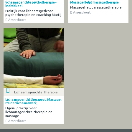
lichaamsgerichte psychotherapie -
MassageHelpt massagetherapie
individueel
MassageHelpt massagetherapie
Praktijk voor lichaamsgerichte
Amersfoort
psychotherapie en coaching Martij
Amersfoort
Lichaamsgerichte Therapie
Lichaamsgericht therapeut, Massage,
trainer lichaamswerk,
EIgem, praktijk voor
lichaamsgerichte therapie en
massage
Amersfoort