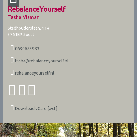
RebalanceYourself
Tasha Visman
Stadhouderslaan, 114
3761EP
Soest
0630683983
tasha@rebalanceyourself.nl
rebalanceyourself.nl
Download vCard [.vcf]