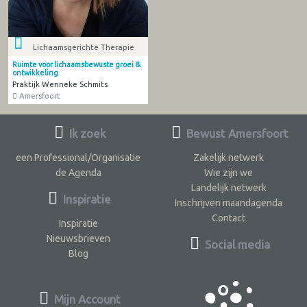
Lichaamsgerichte Therapie
Ruimte voor lichaamsbewuste groei &
ontwikkeling
Praktijk Wenneke Schmits
Amersfoort
Ik zoek
Bewust Amersfoort
een Professional/Organisatie
Zakelijk netwerk
de Agenda
Wie zijn we
Landelijk netwerk
Inspiratie
Inschrijven maandagenda
Contact
Inspiratie
Nieuwsbrieven
Social media
Blog
Mijn Account