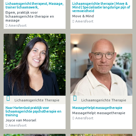
Lichaamsgericht therapeut, Massage,
Lichaamsgerichte therapie | Move &
trainer lichaamswerk,
Mind | Specialisatie langdurige pijn of
vermoeidheid
EIgem, praktijk voor
Move & Mind
lichaamsgerichte therapie en
massage
Amersfoort
Amersfoort
Lichaamsgerichte Therapie
Lichaamsgerichte Therapie
Naar Hartenlust praktijk voor
MassageHelpt massagetherapie
lichaamsgerichte psychotherapie en
MassageHelpt massagetherapie
training
Amersfoort
Joyce van Moorsel
Amersfoort