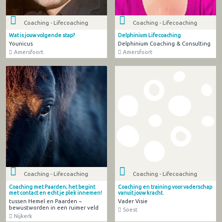
Coaching - Lifecoaching
Coaching - Lifecoaching
Wat is jouw volgende stap?
Delphinium Lifecoaching
Younicus
Delphinium Coaching & Consulting
Amersfoort
Amersfoort
Coaching - Lifecoaching
Coaching - Lifecoaching
Coaching met Paarden; het begint
Coaching en training voor vaderschap
met contact en echt je plek innemen!
vanuit jouw kracht.
tussen Hemel en Paarden ~
Vader Visie
bewustworden in een ruimer veld
Soest
Nijkerk