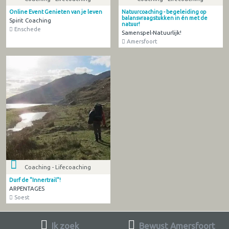
Online Event Genieten van je leven
Natuurcoaching - begeleiding op
balansvraagstukken in én met de
Spirit Coaching
natuur!
Enschede
Samenspel-Natuurlijk!
Amersfoort
Coaching - Lifecoaching
Durf de "Innertrail"!
ARPENTAGES
Soest
Ik zoek
Bewust Amersfoort