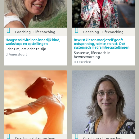
Coaching - Lifecoaching
Coaching - Lifecoaching
Hoogsensitiviteit en innerlijk kind,
Bewust kiezen voor jezelf geeft
workshops en opstellingen
ontspanning, ruimte en rust. Ook
systemisch met familieopstellingen
Echt Om, om echt te zijn
Sassense, lifecoach in
Amersfoort
bewustwording
Leusden
Coaching - Lifecoaching
Coaching - Lifecoaching