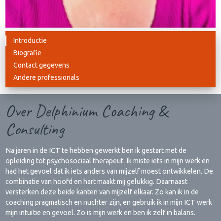
Introductie
Biografie
Contact gegevens
Andere professionals
Over Delphinium Coaching &
Consulting
Na jaren in de ICT te hebben gewerkt ben ik gestart met de
opleiding tot psychosociaal therapeut. Ik miste iets in mijn werk en
had het gevoel dat ik iets anders van mijzelf moest ontwikkelen. De
combinatie van hoofd en hart maakt mij gelukkig. Daarnaast
versterken deze beide kanten van mijzelf elkaar. Zo kan ik in de
coaching pragmatisch en nuchter zijn, en gebruik ik in mijn ICT werk
mijn intuïtie en gevoel. Zo is mijn werk en ben ik zelf in balans.