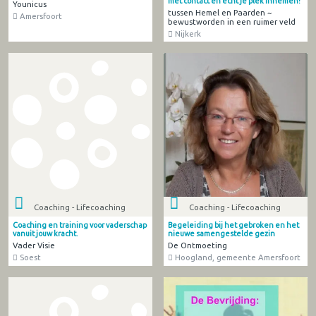
met contact en echt je plek innemen!
Younicus
tussen Hemel en Paarden ~
Amersfoort
bewustworden in een ruimer veld
Nijkerk
Coaching - Lifecoaching
Coaching - Lifecoaching
Coaching en training voor vaderschap
Begeleiding bij het gebroken en het
vanuit jouw kracht.
nieuwe samengestelde gezin
Vader Visie
De Ontmoeting
Soest
Hoogland, gemeente Amersfoort