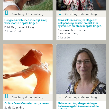
Coaching - Lifecoaching
Coaching - Lifecoaching
Hoogsensitiviteit en innerlijk kind,
Bewust kiezen voor jezelf geeft
workshops en opstellingen
ontspanning, ruimte en rust. Ook
systemisch met familieopstellingen
Echt Om, om echt te zijn
Sassense, lifecoach in
Amersfoort
bewustwording
Leusden
Coaching - Lifecoaching
Coaching - Lifecoaching
Online Event Genieten van je leven
Natuurcoaching - begeleiding op
balansvraagstukken in én met de
Spirit Coaching