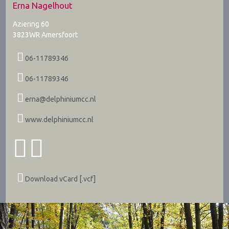
Erna Nagelhout
Aziering 60
3823WR
Amersfoort
06-11789346
06-11789346
erna@delphiniumcc.nl
www.delphiniumcc.nl
Download vCard [.vcf]