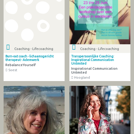
Coaching - Lifecoaching
Coaching - Lifecoaching
Burn-out coach - lichaamsgericht
Transpersoonlijke Coaching:
therapeut - Ademwerk
Inspirational Communication
Unlimited
RebalanceYourself
Inspirational Communication
Soest
Unlimited
Hoogland