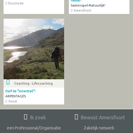
natuur!
Enschede
Samenspel-Natuurlijk!
Amersfoort
Coaching - Lifecoaching
Durf de "Innertrail"!
ARPENTAGES
Soest
Ik zoek
Bewust Amersfoort
een Professional/Organisatie
Zakelijk netwerk