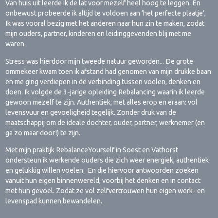
Van huis uit leerde ik de lat voor mezelf heel hoog te leggen. En
onbewust probeerde ik altijd te voldoen aan ‘het perfecte plaatje’,
Ik was vooral bezig met het anderen naar hun zin te maken, zodat
mijn ouders, partner, kinderen en leidinggevenden blij met me
waren.
Stress was hierdoor mijn tweede natuur geworden... De grote
ommekeer kwam toen ik afstand had genomen van mijn drukke baan
en me ging verdiepen in de verbinding tussen voelen, denken en
doen. Ik volgde de 3-jarige opleiding Rebalancing waarin ik leerde
gewoon mezelf te zijn. Authentiek, met alles erop en eraan: vol
levensvuur en gevoeligheid tegelijk. Zonder druk van de
maatschappij om de ideale dochter, ouder, partner, werknemer (en
ga zo maar door!) te zijn.
Met mijn praktijk RebalanceYourself in Soest en Vathorst
ondersteun ik werkende ouders die zich weer energiek, authentiek
en gelukkig willen voelen. En die hiervoor antwoorden zoeken
vanuit hun eigen binnenwereld, voorbij het denken en in contact
met hun gevoel. Zodat ze vol zelfvertrouwen hun eigen werk- en
levenspad kunnen bewandelen.