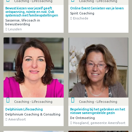
Coaching - Lifecoaching
Coaching - Lifecoaching
Bewust kiezen voor jezelf geeft
Online Event Genieten van je leven
ontspanning, ruimte en rust. Ook
Spirit Coaching
systemisch met familieopstellingen
Enschede
Sassense, lifecoach in
bewustwording
Leusden
Coaching - Lifecoaching
Coaching - Lifecoaching
Delphinium Lifecoaching
Begeleiding bij het gebroken en het
nieuwe samengestelde gezin
Delphinium Coaching & Consulting
De Ontmoeting
Amersfoort
Hoogland, gemeente Amersfoort