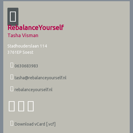
RebalanceYourself
Tasha Visman
Stadhouderslaan 114
3761EP
Soest
0630683983
tasha@rebalanceyourself.nl
rebalanceyourself.nl
Download vCard [.vcf]