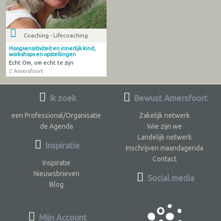
Coaching - Lifecoaching
Hoogsensitiviteit en innerlijk kind,
workshops en opstellingen
Echt Om, om echt te zijn
Amersfoort
Ik zoek
Bewust Amersfoort
een Professional/Organisatie
Zakelijk netwerk
de Agenda
Wie zijn we
Landelijk netwerk
Inspiratie
Inschrijven maandagenda
Contact
Inspiratie
Nieuwsbrieven
Social media
Blog
Mijn Account