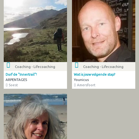
Coaching - Lifecoaching
Coaching - Lifecoaching
Durf de "Innertrail"!
Wat is jouw volgende stap?
ARPENTAGES
Younicus
Soest
Amersfoort