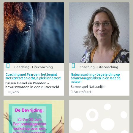
Coaching - Lifecoaching
Coaching - Lifecoaching
Coaching met Paarden; het begint
Natuurcoaching - begeleiding op
met contact en echt je plek innemen!
balansvraagstukken in én met de
natuur!
tussen Hemel en Paarden ~
Samenspel-Natuurlijk!
bewustworden in een ruimer veld
Amersfoort
Nijkerk