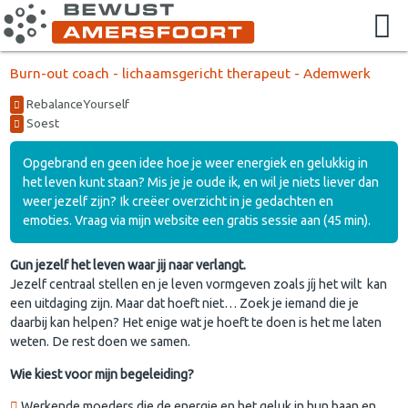
Burn-out coach - lichaamsgericht therapeut - Ademwerk
RebalanceYourself
Soest
Opgebrand en geen idee hoe je weer energiek en gelukkig in
het leven kunt staan? Mis je je oude ik, en wil je niets liever dan
weer jezelf zijn? Ik creëer overzicht in je gedachten en
emoties. Vraag via mijn website een gratis sessie aan (45 min).
Gun jezelf het leven waar jij naar verlangt.
Jezelf centraal stellen en je leven vormgeven zoals jíj het wilt kan
een uitdaging zijn. Maar dat hoeft niet… Zoek je iemand die je
daarbij kan helpen? Het enige wat je hoeft te doen is het me laten
weten. De rest doen we samen.
Wie kiest voor mijn begeleiding?
Werkende moeders die de energie en het geluk in hun baan en