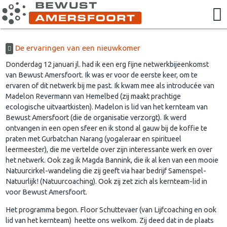
De ervaringen van een nieuwkomer
Donderdag 12 januari jl. had ik een erg fijne netwerkbijeenkomst
van Bewust Amersfoort. Ik was er voor de eerste keer, om te
ervaren of dit netwerk bij me past. Ik kwam mee als introducée van
Madelon Revermann van Hemelbed (zij maakt prachtige
ecologische uitvaartkisten). Madelon is lid van het kernteam van
Bewust Amersfoort (die de organisatie verzorgt). Ik werd
ontvangen in een open sfeer en ik stond al gauw bij de koffie te
praten met Gurbatchan Narang (yogaleraar en spiritueel
leermeester), die me vertelde over zijn interessante werk en over
het netwerk. Ook zag ik Magda Bannink, die ik al ken van een mooie
Natuurcirkel-wandeling die zij geeft via haar bedrijf
Samenspel-
Natuurlijk
! (Natuurcoaching). Ook zij zet zich als kernteam-lid in
voor Bewust Amersfoort.
Het programma begon. Floor Schuttevaer (van Lijfcoaching en ook
lid van het kernteam) heette ons welkom. Zij deed dat in de plaats