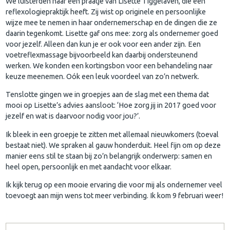
We luisterden naar een praatje van Lisette Tiggelaven, die een
reflexologiepraktijk heeft. Zij wist op originele en persoonlijke
wijze mee te nemen in haar ondernemerschap en de dingen die ze
daarin tegenkomt. Lisette gaf ons mee: zorg als ondernemer goed
voor jezelf. Alleen dan kun je er ook voor een ander zijn. Een
voetreflexmassage bijvoorbeeld kan daarbij ondersteunend
werken. We konden een kortingsbon voor een behandeling naar
keuze meenemen. Oók een leuk voordeel van zo’n netwerk.
Tenslotte gingen we in groepjes aan de slag met een thema dat
mooi op Lisette’s advies aansloot: ‘Hoe zorg jij in 2017 goed voor
jezelf en wat is daarvoor nodig voor jou?’.
Ik bleek in een groepje te zitten met allemaal nieuwkomers (toeval
bestaat niet). We spraken al gauw honderduit. Heel fijn om op deze
manier eens stil te staan bij zo’n belangrijk onderwerp: samen en
heel open, persoonlijk en met aandacht voor elkaar.
Ik kijk terug op een mooie ervaring die voor mij als ondernemer veel
toevoegt aan mijn wens tot meer verbinding. Ik kom 9 februari weer!