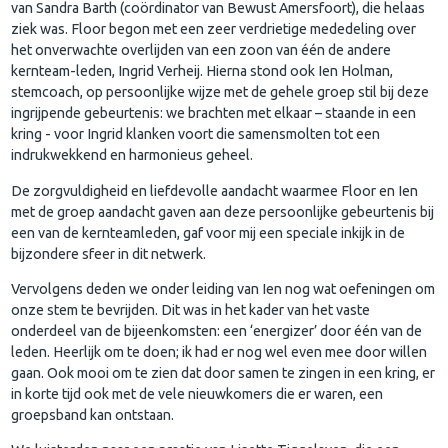
van Sandra Barth (coördinator van Bewust Amersfoort), die helaas
ziek was. Floor begon met een zeer verdrietige mededeling over
het onverwachte overlijden van een zoon van één de andere
kernteam-leden, Ingrid Verheij. Hierna stond ook Ien Holman,
stemcoach, op persoonlijke wijze met de gehele groep stil bij deze
ingrijpende gebeurtenis: we brachten met elkaar – staande in een
kring - voor Ingrid klanken voort die samensmolten tot een
indrukwekkend en harmonieus geheel.
De zorgvuldigheid en liefdevolle aandacht waarmee Floor en Ien
met de groep aandacht gaven aan deze persoonlijke gebeurtenis bij
een van de kernteamleden, gaf voor mij een speciale inkijk in de
bijzondere sfeer in dit netwerk.
Vervolgens deden we onder leiding van Ien nog wat oefeningen om
onze stem te bevrijden. Dit was in het kader van het vaste
onderdeel van de bijeenkomsten: een ‘energizer’ door één van de
leden. Heerlijk om te doen; ik had er nog wel even mee door willen
gaan. Ook mooi om te zien dat door samen te zingen in een kring, er
in korte tijd ook met de vele nieuwkomers die er waren, een
groepsband kan ontstaan.