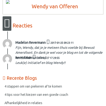
Wendy van Offeren
Reacties
Madelon Revermann
2017-01-25 09:23:11
Fijn, Wendy, dat je je meteen thuis voelde bij Bewust
Amersfoort. En dank je wel voor je blog en tot de volgende
keer, 9 februari dus ;)
Ien Holman
2017-01-27 17:29:55
Leuk(e) initiatief en blog Wendy!!
Recente Blogs
4 stappen om van piekeren af te komen
4 tips voor het kiezen van een goede coach
Afhankelijkheid in relaties