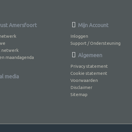
st Amersfoort
Mijn Account
 netwerk
Inloggen
 we
Support / Ondersteuning
k netwerk
Algemeen
jven maandagenda
Privacy statement
Cookie statement
al media
Voorwaarden
Disclaimer
Sitemap