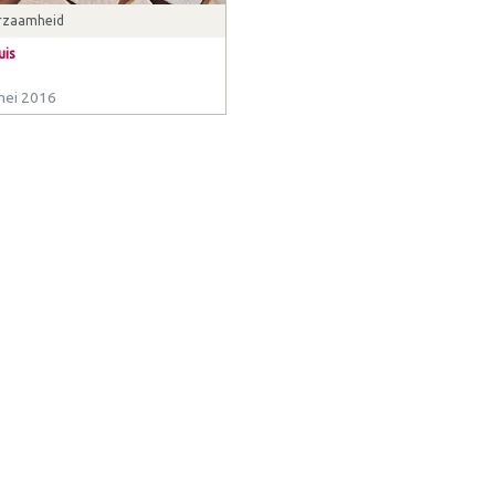
rzaamheid
uis
mei 2016