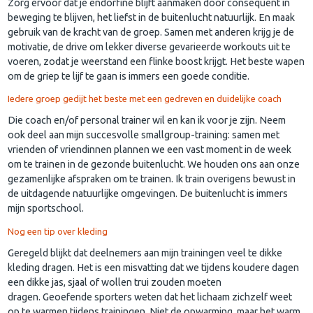
Zorg ervoor dat je endorfine blijft aanmaken door consequent in
beweging te blijven, het liefst in de buitenlucht natuurlijk. En maak
gebruik van de kracht van de groep. Samen met anderen krijg je de
motivatie, de drive om lekker diverse gevarieerde workouts uit te
voeren, zodat je weerstand een flinke boost krijgt. Het beste wapen
om de griep te lijf te gaan is immers een goede conditie.
Iedere groep gedijt het beste met een gedreven en duidelijke coach
Die coach en/of personal trainer wil en kan ik voor je zijn. Neem
ook deel aan mijn succesvolle smallgroup-training: samen met
vrienden of vriendinnen plannen we een vast moment in de week
om te trainen in de gezonde buitenlucht. We houden ons aan onze
gezamenlijke afspraken om te trainen. Ik train overigens bewust in
de uitdagende natuurlijke omgevingen. De buitenlucht is immers
mijn sportschool.
Nog een tip over kleding
Geregeld blijkt dat deelnemers aan mijn trainingen veel te dikke
kleding dragen. Het is een misvatting dat we tijdens koudere dagen
een dikke jas, sjaal of wollen trui zouden moeten
dragen. Geoefende sporters weten dat het lichaam zichzelf weet
op te warmen tijdens trainingen. Niet de opwarming, maar het warm