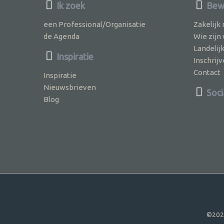
Ik zoek
Bewu
een Professional/Organisatie
Zakelijk
de Agenda
Wie zijn
Landelij
Inspiratie
Inschri
Contact
Inspiratie
Nieuwsbrieven
Soci
Blog
©202