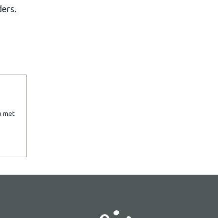
ders.
n met