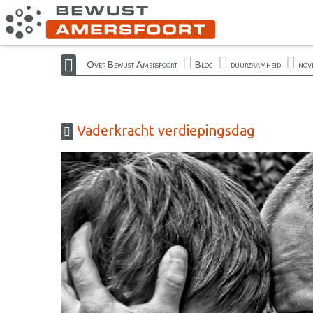
Over Bewust Amersfoort
Blog
duurzaamheid
nov
Vaderkracht verdiepingsdag