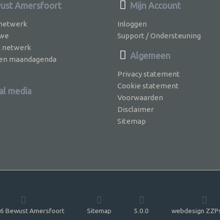
st Amersfoort
Mijn Account
 netwerk
Inloggen
 we
Support / Ondersteuning
k netwerk
Algemeen
jven maandagenda
Privacy statement
Cookie statement
al media
Voorwaarden
Disclaimer
Sitemap
6 Bewust Amersfoort
Sitemap
5.0.0
webdesign ZZP