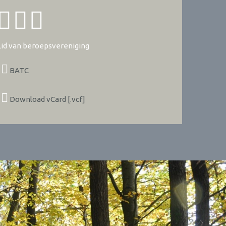
Lid van beroepsvereniging
BATC
Download vCard [.vcf]