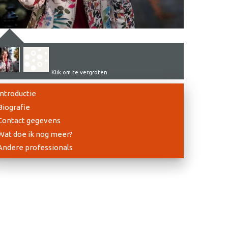
Klik om te vergroten
Introductie
Biografie
Contact gegevens
Wat doe ik nog meer?
Andere professionals