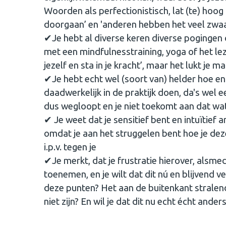
Woorden als perfectionistisch, lat (te) hoog l
doorgaan’ en 'anderen hebben het veel zwaa
✔Je hebt al diverse keren diverse pogingen 
met een mindfulnesstraining, yoga of het l
jezelf en sta in je kracht’, maar het lukt je 
✔Je hebt echt wel (soort van) helder hoe en
daadwerkelijk in de praktijk doen, da's wel e
dus wegloopt en je niet toekomt aan dat wat 
✔ Je weet dat je sensitief bent en intuïtief 
omdat je aan het struggelen bent hoe je dez
i.p.v. tegen je
✔Je merkt, dat je frustratie hierover, alsme
toenemen, en je wilt dat dit nú en blijvend v
deze punten? Het aan de buitenkant stralend
niet zijn? En wil je dat dit nu echt écht and