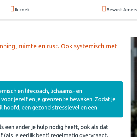
Ik zoek...
Bewust Amers
nning, ruimte en rust. Ook systemisch met
temisch en lifecoach, lichaams- en
 voor jezelf en je grenzen te bewaken. Zodat je
til hoofd, een gezond stresslevel en een
ls een ander je hulp nodig heeft, ook als dat
f (als je eerlijk bent) regelmatig overvraagt.