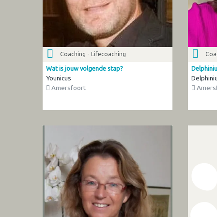
Coaching - Lifecoaching
Coac
Wat is jouw volgende stap?
Delphini
Younicus
Delphini
Amersfoort
Amersf