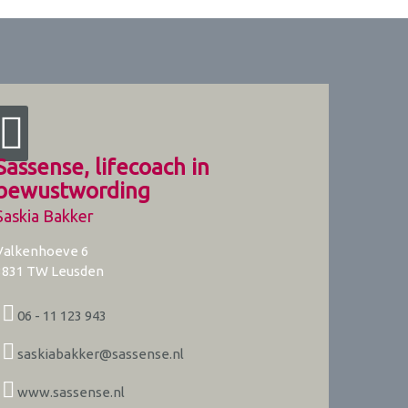
Sassense, lifecoach in
bewustwording
Saskia Bakker
Valkenhoeve 6
3831 TW
Leusden
06 - 11 123 943
saskiabakker@sassense.nl
www.sassense.nl