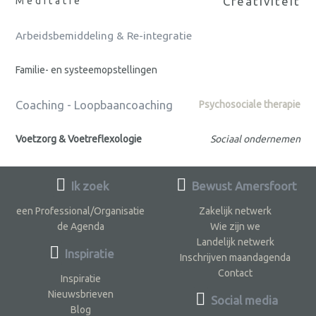
Creativiteit
Meditatie
Arbeidsbemiddeling & Re-integratie
Familie- en systeemopstellingen
Coaching - Loopbaancoaching
Psychosociale therapie
Voetzorg & Voetreflexologie
Sociaal ondernemen
Ik zoek
Bewust Amersfoort
een Professional/Organisatie
Zakelijk netwerk
de Agenda
Wie zijn we
Landelijk netwerk
Inspiratie
Inschrijven maandagenda
Contact
Inspiratie
Nieuwsbrieven
Social media
Blog