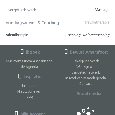
Energetisch werk
Massage
Voedingsadvies & Coaching
Traumatherapie
Ademtherapie
Coaching - Relatiecoaching
Ik zoek
Bewust Amersfoort
een Professional/Organisatie
Zakelijk netwerk
de Agenda
Wie zijn we
Landelijk netwerk
Inspiratie
Inschrijven maandagenda
Contact
Inspiratie
Nieuwsbrieven
Social media
Blog
Mijn Account