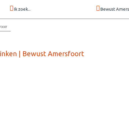
Ik zoek...
Bewust Amers
foort
rinken | Bewust Amersfoort