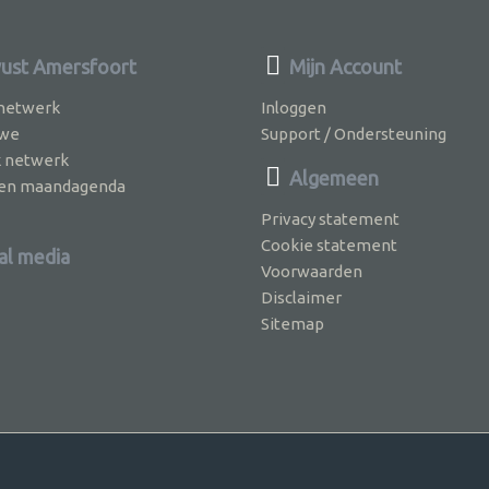
st Amersfoort
Mijn Account
 netwerk
Inloggen
 we
Support / Ondersteuning
k netwerk
Algemeen
jven maandagenda
Privacy statement
Cookie statement
al media
Voorwaarden
Disclaimer
Sitemap