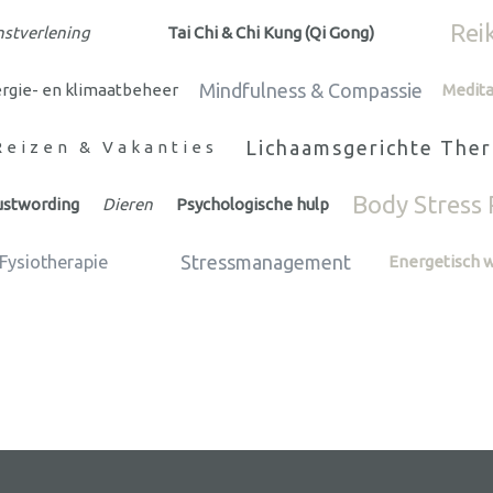
Rei
nstverlening
Tai Chi & Chi Kung (Qi Gong)
Mindfulness & Compassie
rgie- en klimaatbeheer
Medita
Lichaamsgerichte Ther
Reizen & Vakanties
Body Stress 
ustwording
Dieren
Psychologische hulp
Stressmanagement
Fysiotherapie
Energetisch 