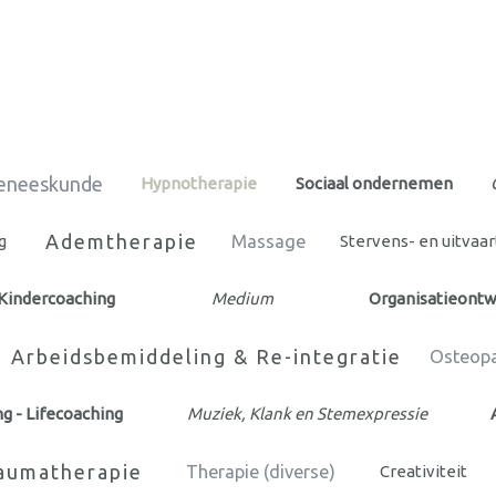
eneeskunde
Hypnotherapie
Sociaal ondernemen
Ademtherapie
g
Massage
Stervens- en uitvaa
 Kindercoaching
Medium
Organisatieontw
Arbeidsbemiddeling & Re-integratie
Osteopa
g - Lifecoaching
Muziek, Klank en Stemexpressie
aumatherapie
Therapie (diverse)
Creativiteit