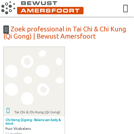
Zoek professional in Tai Chi & Chi Kung
(Qi Gong) | Bewust Amersfoort
Tai Chi & Chi Kung (Qi Gong)
Chi Neng Qigong - Balans van body &
mind
Puur Vitabalans
Leusden