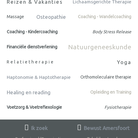
Reizen & Vakanties
Lichaamsgerichte Therapie
Osteopathie
Massage
Coaching - Wandelcoaching
Coaching - Kindercoaching
Body Stress Release
Natuurgeneeskunde
Financiële dienstverlening
Yoga
Relatietherapie
Haptonomie & Haptotherapie
Orthomoleculaire therapie
Healing en reading
Opleiding en Training
Voetzorg & Voetreflexologie
Fysiotherapie
Ik zoek
Bewust Amersfoort