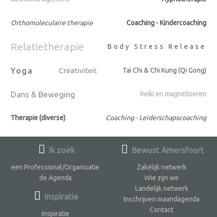
Orthomoleculaire therapie
Coaching - Kindercoaching
Relatietherapie
Body Stress Release
Yoga
Creativiteit
Tai Chi & Chi Kung (Qi Gong)
Dans & Beweging
Reiki en magnetiseren
Therapie (diverse)
Coaching - Leiderschapscoaching
Ik zoek
Bewust Amersfoort
een Professional/Organisatie
Zakelijk netwerk
de Agenda
Wie zijn we
Landelijk netwerk
Inspiratie
Inschrijven maandagenda
Contact
Inspiratie