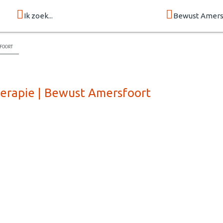
Ik zoek...
Bewust Amers
foort
erapie | Bewust Amersfoort