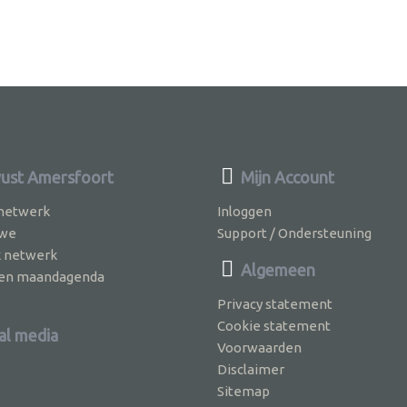
st Amersfoort
Mijn Account
 netwerk
Inloggen
 we
Support / Ondersteuning
k netwerk
Algemeen
jven maandagenda
Privacy statement
Cookie statement
al media
Voorwaarden
Disclaimer
Sitemap