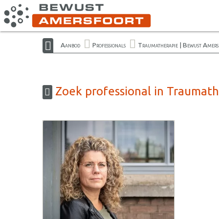
Aanbod
Professionals
Traumatherapie | Bewust Amers
Zoek professional in Traumath