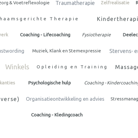
Traumatherapie
org & Voetreflexologie
Zelfrealisatie
R
Kindertherap
chaamsgerichte Therapie
werk
Coaching - Lifecoaching
Fysiotherapie
Deele
Stervens- e
ustwording
Muziek, Klank en Stemexpressie
Winkels
Massag
Opleiding en Training
kanties
Psychologische hulp
Coaching - Kindercoachin
iverse)
Organisatieontwikkeling en advies
Stressmana
Coaching - Kledingcoach