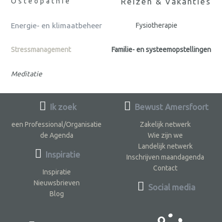
Reizen & Vakanties
Osteopathie
Energie- en klimaatbeheer
Fysiotherapie
Stressmanagement
Familie- en systeemopstellingen
Meditatie
Ik zoek
Bewust Amersfoort
een Professional/Organisatie
Zakelijk netwerk
de Agenda
Wie zijn we
Landelijk netwerk
Inspiratie
Inschrijven maandagenda
Contact
Inspiratie
Nieuwsbrieven
Social media
Blog