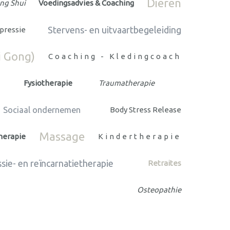
Dieren
ng Shui
Voedingsadvies & Coaching
Stervens- en uitvaartbegeleiding
pressie
i Gong)
Coaching - Kledingcoach
Fysiotherapie
Traumatherapie
Sociaal ondernemen
Body Stress Release
Massage
herapie
Kindertherapie
sie- en reïncarnatietherapie
Retraites
Osteopathie