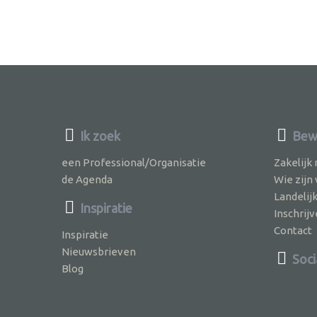
Ik zoek
Bewu
een Professional/Organisatie
Zakelijk
de Agenda
Wie zijn
Landelij
Inspiratie
Inschri
Contact
Inspiratie
Nieuwsbrieven
Soci
Blog