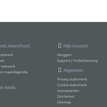
st Amersfoort
Mijn Account
 netwerk
Inloggen
 we
Support / Ondersteuning
k netwerk
Algemeen
jven maandagenda
Privacy statement
Cookie statement
al media
Voorwaarden
Disclaimer
Sitemap