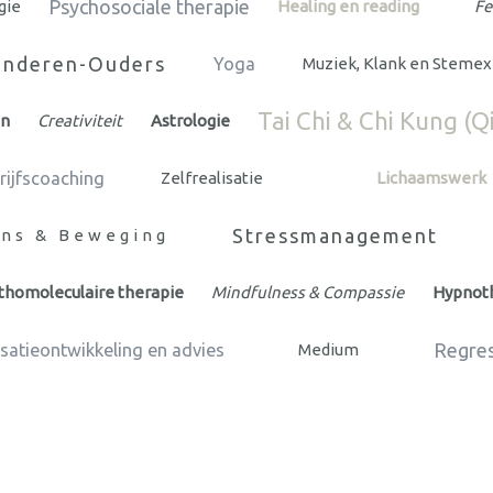
Psychosociale therapie
gie
Healing en reading
Fe
inderen-Ouders
Yoga
Muziek, Klank en Stemex
Tai Chi & Chi Kung (Q
en
Creativiteit
Astrologie
rijfscoaching
Zelfrealisatie
Lichaamswerk
Stressmanagement
ns & Beweging
thomoleculaire therapie
Mindfulness & Compassie
Hypnot
Regres
satieontwikkeling en advies
Medium