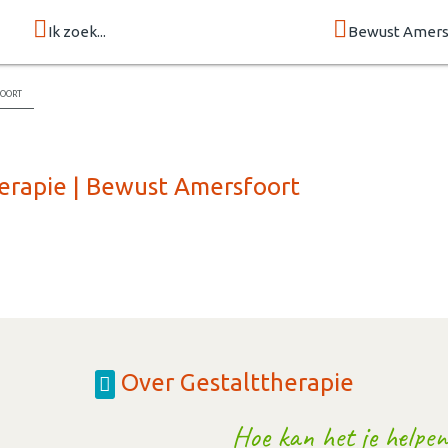
Ik zoek...
Bewust Amers
foort
herapie | Bewust Amersfoort
Over Gestalttherapie
Hoe kan het je helpen