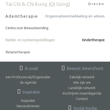
Tai Chi & Chi Kung (Qi Gong)
Dieren
Ademtherapie
Organisatieontwikkeling en advies
Centra voor Bewustwording
Familie- en systeemopstellingen
Kindertherapie
Relatietherapie
Ik zoek
Bewust Amersfoort
een Professional/Organisatie
Zakelijk netwerk
de Agenda
Wie zijn we
Landelijk netwerk
Inspiratie
Inschrijven maandagenda
Contact
Inspiratie
Nieuwsbrieven
Social media