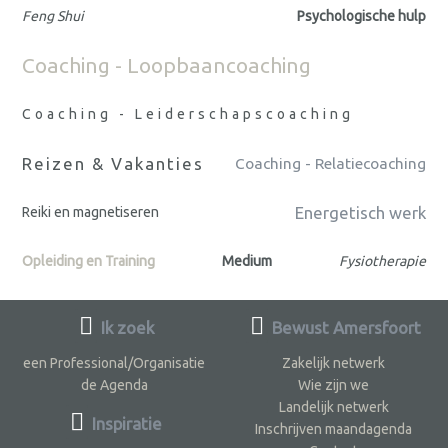
Feng Shui
Psychologische hulp
Coaching - Loopbaancoaching
Coaching - Leiderschapscoaching
Reizen & Vakanties
Coaching - Relatiecoaching
Energetisch werk
Reiki en magnetiseren
Opleiding en Training
Medium
Fysiotherapie
Ik zoek
Bewust Amersfoort
een Professional/Organisatie
Zakelijk netwerk
de Agenda
Wie zijn we
Landelijk netwerk
Inspiratie
Inschrijven maandagenda