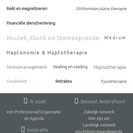
Reiki en magnetiseren
Orthomoleculaire therapie
Financiële dienstverlening
Muziek, Klank en Stemexpressie
Medium
Haptonomie & Haptotherapie
Hypnotherapie
Stressmanagement
Healing en reading
Creativiteit
Retraites
Fysiotherapie
Ik zoek
Bewust Amersfoort
een Professional/Organisatie
Zakelijk netwerk
de Agenda
Wie zijn we
Landelijk netwerk
Inspiratie
Inschrijven maandagenda