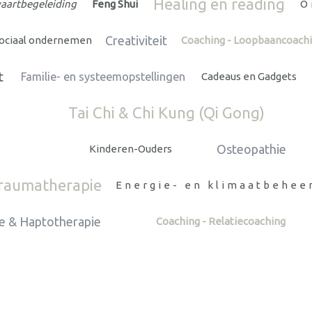
Healing en reading
vaartbegeleiding
Feng Shui
O
Creativiteit
ociaal ondernemen
Coaching - Loopbaancoach
t
Familie- en systeemopstellingen
Cadeaus en Gadgets
Tai Chi & Chi Kung (Qi Gong)
Osteopathie
Kinderen-Ouders
raumatherapie
Energie- en klimaatbehee
 & Haptotherapie
Coaching - Relatiecoaching