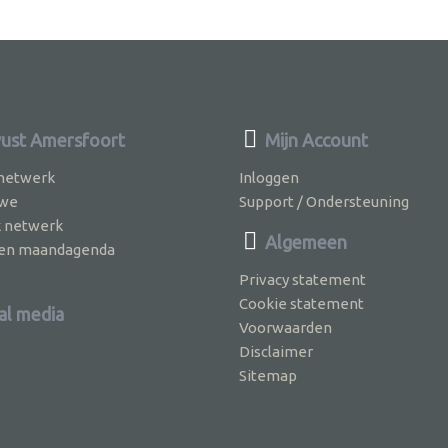
st Amersfoort
Mijn Account
 netwerk
Inloggen
 we
Support / Ondersteuning
k netwerk
Algemeen
jven maandagenda
Privacy statement
Cookie statement
al media
Voorwaarden
Disclaimer
Sitemap